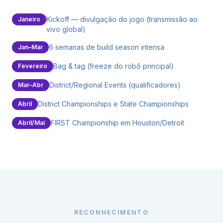
Kickoff — divulgação do jogo (transmissão ao
Janeiro
vivo global)
6 semanas de build season intensa
Jan–Mar
Bag & tag (freeze do robô principal)
Fevereiro
District/Regional Events (qualificadores)
Mar–Abr
District Championships e State Championships
Abril
FIRST Championship em Houston/Detroit
Abril/Mai
RECONHECIMENTO