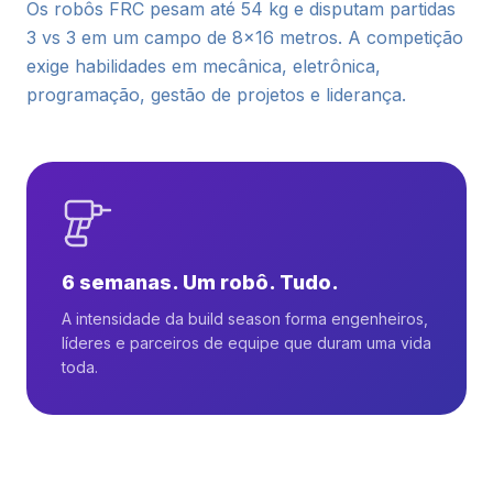
Os robôs FRC pesam até 54 kg e disputam partidas
3 vs 3 em um campo de 8x16 metros. A competição
exige habilidades em mecânica, eletrônica,
programação, gestão de projetos e liderança.
6 semanas. Um robô. Tudo.
A intensidade da build season forma engenheiros,
líderes e parceiros de equipe que duram uma vida
toda.